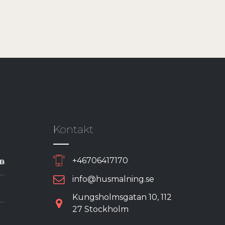
Kontakt
+46706417170
AB
info@husmalning.se
Kungsholmsgatan 10, 112
27 Stockholm