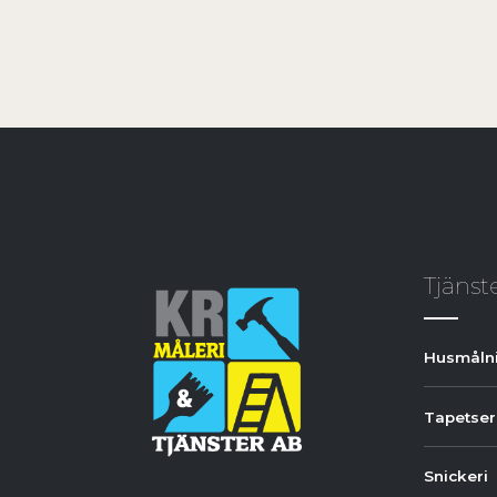
Tjänst
Husmåln
Tapetser
Snickeri