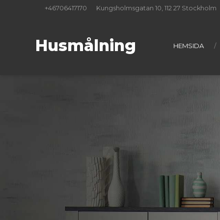
+46706417170
Kungsholmsgatan 10, 112 27 Stockholm
Husmålning
HEMSIDA