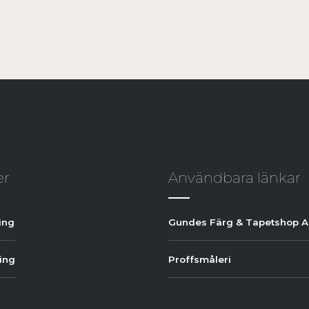
er
Användbara länkar
ing
Gundes Färg & Tapetshop 
ing
Proffsmåleri